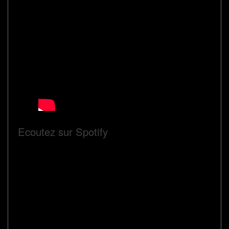
Ecoutez sur Spotify