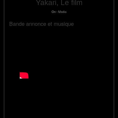
Yakari, Le film
On -
Media
Bande annonce et musique